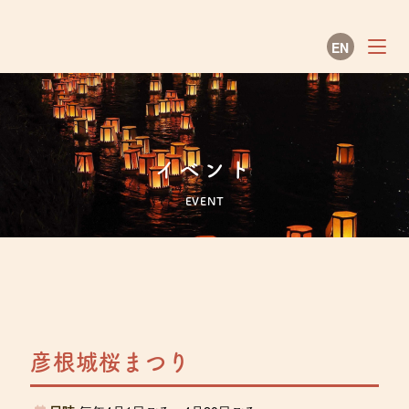
EN
彦根観光ガイド
イベント
EVENT
彦根城桜まつり