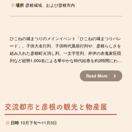
場所
彦根城域、および彦根市内
ひこねの城まつりのメインイベント「ひこねの城まつりパレ
ード」。子供大名行列、子供時代風俗行列や、彦根らしさを
組み入れた彦根町火消し列、一文字笠列、井伊の赤鬼家臣団
列など総勢1,000名による華やかな時代絵巻を約2時間にわた
り繰り広げます。
Read More
交流都市と彦根の観光と物産展
日時
10月下旬〜11月3日