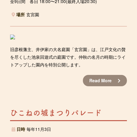
全9日間 各日 18:00〜21:00(最終入場20:30)
場所
玄宮園
旧彦根藩主、井伊家の大名庭園「玄宮園」は、江戸文化の贅
を尽くした池泉回遊式の庭園です。仲秋の名月の時期にライ
トアップした園内を特別公開します。
Read More
ひこねの城まつりパレード
日時
毎年11月3日