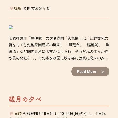
場所
名勝 玄宮楽々園
旧彦根藩主「井伊家」の大名庭園「玄宮園」は、江戸文化の
贅を尽くした池泉回遊式の庭園。 「鳳翔台」「臨池閣」「魚
躍沼」など園内各所に名前がつけられ、それぞれの木々が赤
や黄の化粧をし、その姿を水面に映す姿には真に息をのみ、
引き込まれる様な美しさを見せます。 晩秋のひと時、彦根な
らではの輝きをぜひご覧ください。
Read More
観月の夕べ
日時
令和8年9月19日(土)～10月4日(日)のうち、土日祝