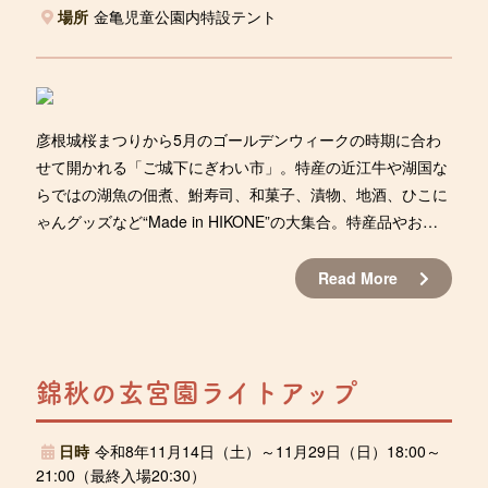
場所
金亀児童公園内特設テント
彦根城桜まつりから5月のゴールデンウィークの時期に合わ
せて開かれる「ご城下にぎわい市」。特産の近江牛や湖国な
らではの湖魚の佃煮、鮒寿司、和菓子、漬物、地酒、ひこに
ゃんグッズなど“Made in HIKONE”の大集合。特産品やお花
見弁当などが所狭しと並びます。花満開のお城巡りの後は、
とっておきの彦根土産を、ぜひこの市で見つけてください。
Read More
錦秋の玄宮園ライトアップ
日時
令和8年11月14日（土）～11月29日（日）18:00～
21:00（最終入場20:30）