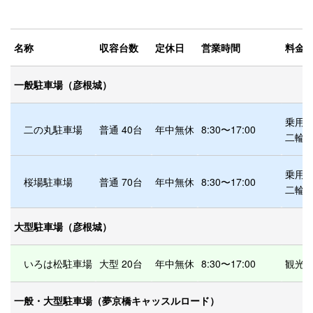
名称
収容台数
定休日
営業時間
料金
一般駐車場（彦根城）
乗用車
二の丸駐車場
普通 40台
年中無休
8:30〜17:00
二輪：
乗用車
桜場駐車場
普通 70台
年中無休
8:30〜17:00
二輪：
大型駐車場（彦根城）
いろは松駐車場
大型 20台
年中無休
8:30〜17:00
観光・
一般・大型駐車場（夢京橋キャッスルロード）