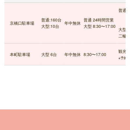
普通：
普通:160台
普通 24時間営業
京橋口駐車場
年中無休
大型:10台
大型 8:30〜17:00
大型：
二輪：
観光・
本町駐車場
大型 6台
年中無休
8:30〜17:00
※予