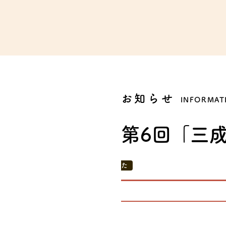
彦根観光ガイド
お知らせ
INFORMAT
第6回「三
た