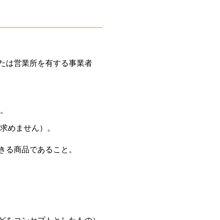
たは営業所を有する事業者
す。
は求めません）。
きる商品であること。
どをコンセプトとしたもの）