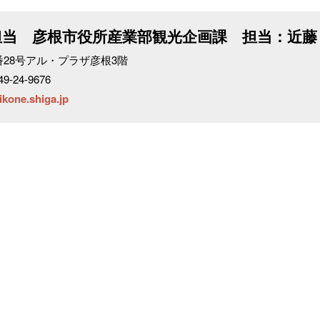
担当 彦根市役所産業部観光企画課 担当：近藤
町2番28号アル・プラザ彦根3階
49-24-9676
kone.shiga.jp