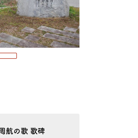
周航の歌 歌碑