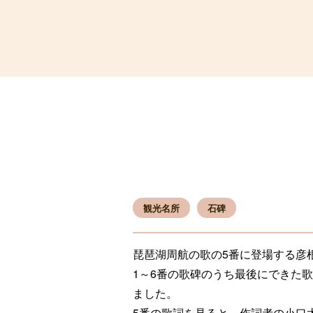
彦根観光ガイド
観光名所
石碑
琵琶湖周航の歌の5番に登場する彦
1～6番の歌碑のうち最後にできた歌
ました。
5番の歌詞を見ると、作詞者の小口