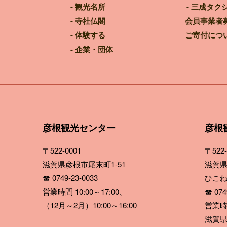
観光名所
三成タク
寺社仏閣
会員事業者
体験する
ご寄付につ
企業・団体
彦根観光センター
彦根
〒522-0001
〒522-
滋賀県彦根市尾末町1-51
滋賀県
☎ 0749-23-0033
ひこ
営業時間 10:00～17:00、
☎ 0749
（12月～2月）10:00～16:00
営業時間
滋賀県