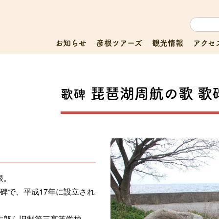
お知らせ
彦根ツアーズ
観光情報
アクセ
琵琶湖周航の歌 歌
歌碑
根。
碑で、平成17年に設立され
太郎ら旧制第三高等学校