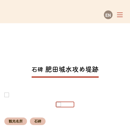
EN
彦根観光ガイド
肥田城水攻め堤跡
石碑
観光名所
石碑