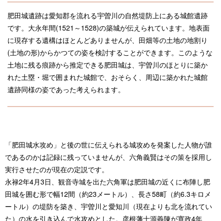
肥田城遺跡は愛知郡を流れる宇曽川の自然堤防上にある城館遺跡
です。大永年間(1521～1528)の築城が伝えられています。地表面
に現存する遺構はほとんどありませんが、田畑等の土地の地割り
(土地の形)からかつての姿を検討することができます。このような
土地に残る痕跡から推定できる肥田城は、宇曽川のほとりに築か
れた土塁・堀で囲まれた城館で、おそらく、周辺に築かれた城館
遺跡同様の姿であった考えられます。
「肥田城水攻め」と後の世に伝えられる城攻めを発案した人物が誰
であるのかは記録に残っていませんが、六角義賢はその策を採用し
実行させたのが現在の定説です。
永禄2年4月3日、観音寺城を出た六角軍は肥田城の近くに布陣し肥
田城を囲む形で幅12間（約23メートル）、長さ58町（約6.3キロメ
ートル）の堤防を築き、宇曽川と愛知川（現在よりも北を流れてい
た）の水を引き込んで水攻めとした。彦根藩士源義陳が寛政4年