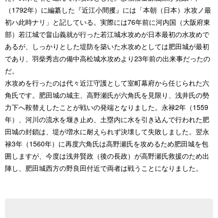
（1792年）に編纂した『近江小間攫』には「本朝（日本）水攻ノ最
初ハ此時ナリ」と記している。実際には76年前に河内国（大阪府東
部）若江城で畠山義就が行った若江城水攻めが日本最初の水攻めで
あるが、しっかりとした堤防を築いた水攻めとしては肥田城が最初
であり、羽柴秀吉の備中高松城水攻めより23年前の出来事だったの
だ。
水攻めを行ったのは代々近江守護として室町幕府から任じられた六
角氏です。肥田城の城主、高野瀬氏が六角氏を見限り、浅井氏の勢
力下へ鞍替えしたことが戦いの発端となりました。永禄2年（1559
年）、河川の流水を堰き止め、土塁内に水を引き込んで行われた肥
田城の封鎖は、堤が増水に耐えられず決壊して失敗しました。翌永
禄3年（1560年）に再度六角氏は高野瀬氏を攻めるため肥田城を包
囲しますが、今度は浅井賢政（後の長政）が高野瀬氏救援のため出
陣し、肥田城西方の野良田付近で両者は戦うことになりました。