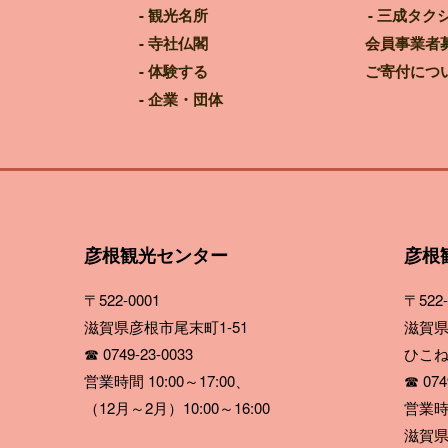
観光名所
三成タク
寺社仏閣
会員事業者
体験する
ご寄付につ
企業・団体
彦根観光センター
彦根
〒522-0001
〒522-
滋賀県彦根市尾末町1-51
滋賀県
☎ 0749-23-0033
ひこ
営業時間 10:00～17:00、
☎ 0749
（12月～2月）10:00～16:00
営業時間
滋賀県