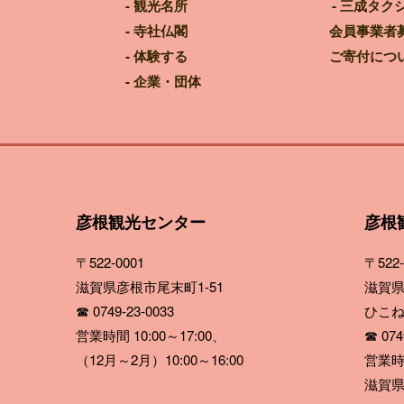
観光名所
三成タク
寺社仏閣
会員事業者
体験する
ご寄付につ
企業・団体
彦根観光センター
彦根
〒522-0001
〒522-
滋賀県彦根市尾末町1-51
滋賀県
☎ 0749-23-0033
ひこ
営業時間 10:00～17:00、
☎ 0749
（12月～2月）10:00～16:00
営業時間
滋賀県