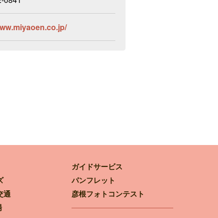
www.miyaoen.co.jp/
ガイドサービス
ズ
パンフレット
交通
彦根フォトコンテスト
場