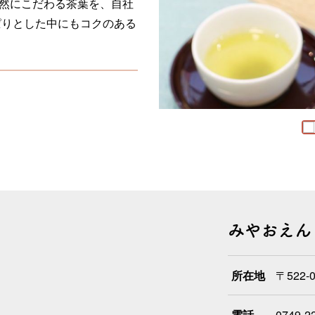
然にこだわる茶葉を、自社
ぱりとした中にもコクのある
みやおえん
所在地
〒522-
電話
0749-2