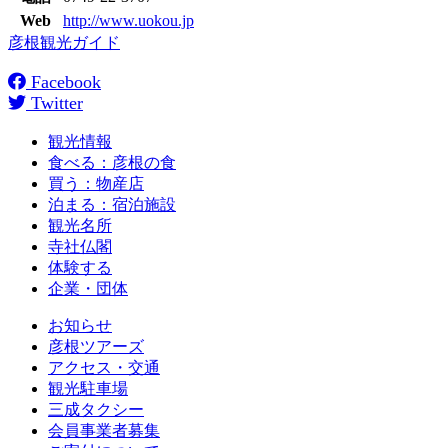
Web
http://www.uokou.jp
彦根観光ガイド
Facebook
Twitter
観光情報
食べる：彦根の食
買う：物産店
泊まる：宿泊施設
観光名所
寺社仏閣
体験する
企業・団体
お知らせ
彦根ツアーズ
アクセス・交通
観光駐車場
三成タクシー
会員事業者募集