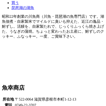
買う
琵琶湖の湖魚
昭和22年創業の川魚商（川魚・琵琶湖の魚専門店）です。湖
魚佃煮・自家製米でマイルドに臭いも抑えた、近江の逸品・
鮒ずし。活鰻を、自家製たれで、じっくりふっくら焼き上げ
た、うなぎの蒲焼。ちょっと変わったお土産に、鮒ずしのク
ッキー、ふなっキー。一度、ご賞味下さい。
魚幸商店
所在地
〒522-0064 滋賀県彦根市本町1-12-13
電話
0749-22-3707